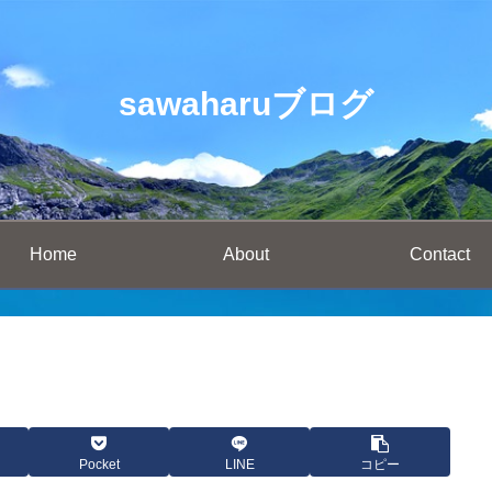
sawaharuブログ
Home
About
Contact
Pocket
LINE
コピー