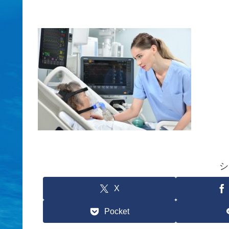
シ
X
Pocket