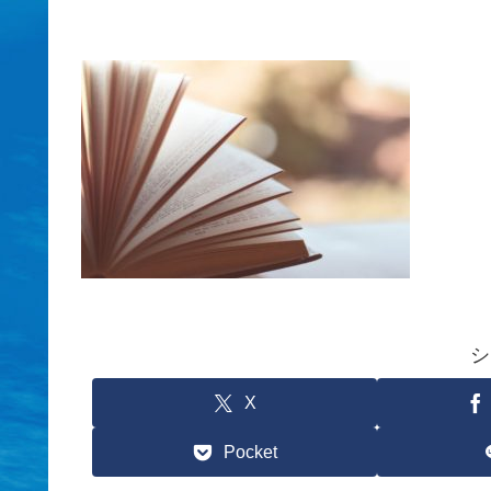
シ
X
Pocket