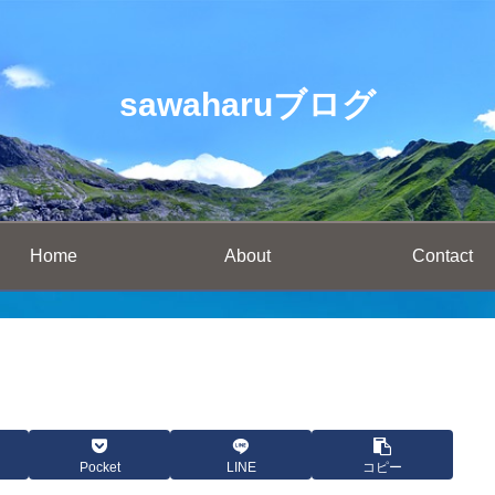
sawaharuブログ
Home
About
Contact
Pocket
LINE
コピー