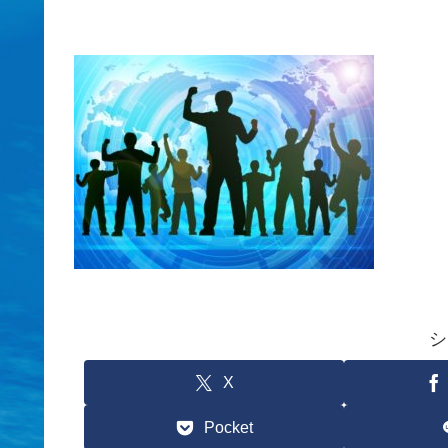
シ
X
Pocket