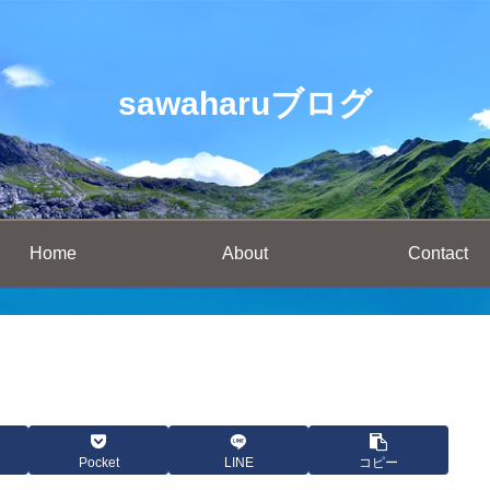
sawaharuブログ
Home
About
Contact
Pocket
LINE
コピー