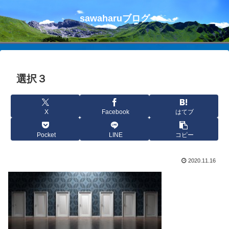
sawaharuブログ
選択３
X
Facebook
はてブ
Pocket
LINE
コピー
2020.11.16