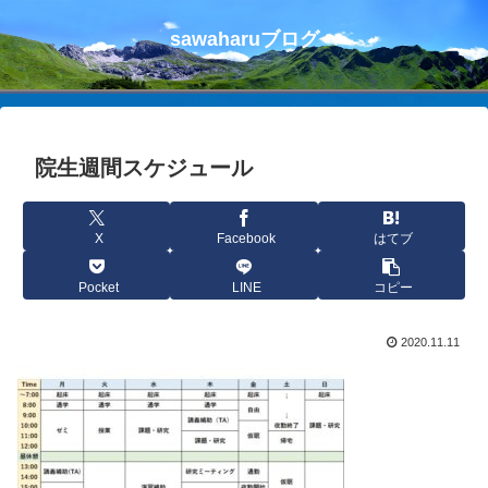
sawaharuブログ
院生週間スケジュール
X
Facebook
はてブ
Pocket
LINE
コピー
2020.11.11